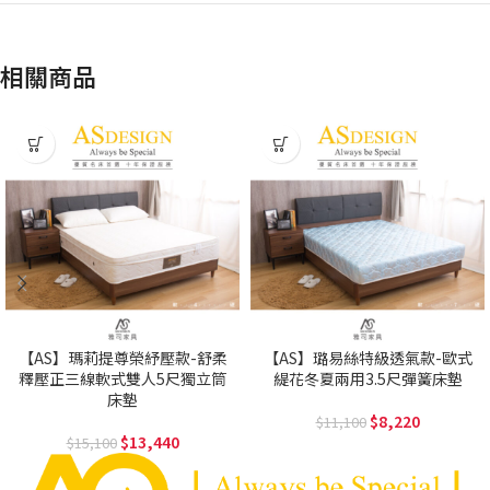
相關商品
【AS】瑪莉提尊榮紓壓款-舒柔
【AS】璐易絲特級透氣款-歐式
釋壓正三線軟式雙人5尺獨立筒
緹花冬夏兩用3.5尺彈簧床墊
床墊
8,220
11,100
13,440
15,100