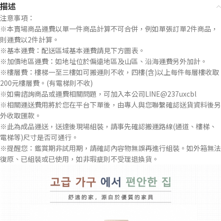
描述
注意事項：
※本賣場商品運費以單一件商品計算不可合併，例如單張訂單2件商品，
則運費以2件計算。
※基本運費：配送區域基本運費請見下方圖表。
※加價地區運費：如地址位於偏遠地區及山區、沿海運費另外加計。
※樓層費：樓梯一至三樓如可搬運則不收，四樓(含)以上每件每層樓收取
200元樓層費。(有電梯則不收)
※如需諮詢商品或運費相關問題，可加入本公司LINE@237uxcbl
※相關運送費用將於您在平台下單後，由專人與您聯繫確認送貨資料後另
外收取匯款。
※此為成品運送，送達後現場組裝，請事先確認搬運路線(通道、樓梯、
電梯等)尺寸是否可通行。
※提醒您：鑑賞期非試用期，請確認內容物無誤再進行組裝。如外箱無法
復原、已組裝或已使用，如非瑕疵則不受理退換貨。