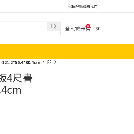
保固登錄
聯絡我們
0
登入/註冊
0
1.2*56.4*80.4cm
板4尺書
.4cm