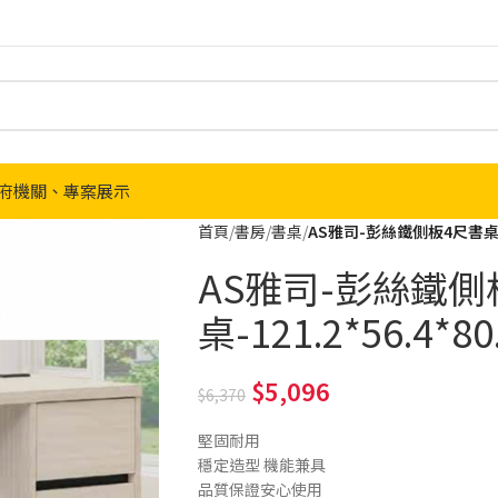
府機關、專案展示
首頁
書房
書桌
AS雅司-彭絲鐵側板4尺書桌-12
AS雅司-彭絲鐵側
桌-121.2*56.4*80
5,096
6,370
堅固耐用
穩定造型 機能兼具
品質保證安心使用