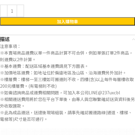
加入購物車
描述
注意事項：
※本賣場商品運費以單一件商品計算不可合併，例如單張訂單2件商品，
則運費以2件計算。
※基本運費：配送區域基本運費請見下方圖表。
※加價地區運費：如地址位於偏遠地區及山區、沿海運費另外加計。
※樓層費：樓梯一至三樓如可搬運則不收，四樓(含)以上每件每層樓收取
200元樓層費。(有電梯則不收)
※如需諮詢商品或運費相關問題，可加入本公司LINE@237uxcbl
※相關運送費用將於您在平台下單後，由專人與您聯繫確認送貨資料後另
外收取匯款。
※此為成品運送，送達後現場組裝，請事先確認搬運路線(通道、樓梯、
電梯等)尺寸是否可通行。