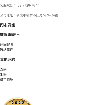
客服電話：(02)7728-7677
公司地址：新北市樹林區田尾街24-24號
門市資訊
客服專區
新北中和門市
保固說明
聯絡我們
其他連結
奇美
禾聯
員工園地