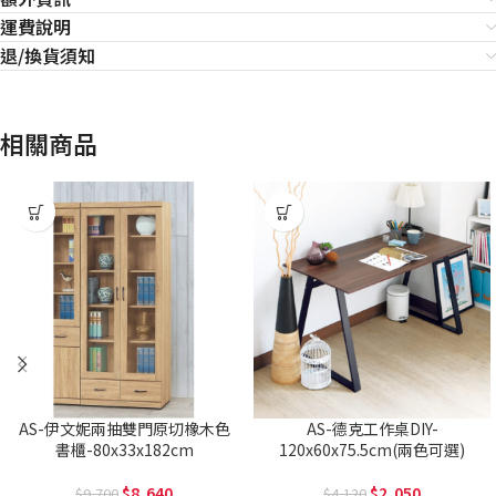
運費說明
退/換貨須知
相關商品
AS-伊文妮兩抽雙門原切橡木色
AS-德克工作桌DIY-
書櫃-80x33x182cm
120x60x75.5cm(兩色可選)
8,640
2,050
9,700
4,120