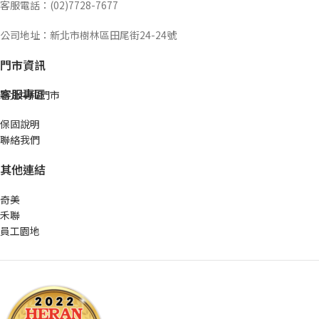
客服電話：(02)7728-7677
公司地址：新北市樹林區田尾街24-24號
門市資訊
客服專區
新北中和門市
保固說明
聯絡我們
其他連結
奇美
禾聯
員工園地