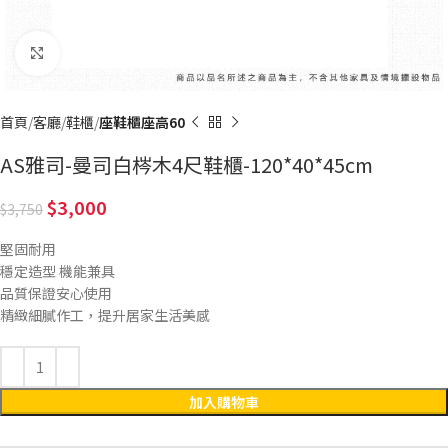
Click to enlarge
首頁
客廳
鞋櫃
座鞋櫃座高60
AS雅司-曼司白梣木4尺鞋櫃-120*40*45cm
3,000
3,750
堅固耐用
穩定造型 機能兼具
品質保證安心使用
精緻細膩作工，提升居家生活美感
加入購物車