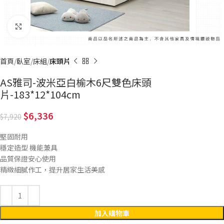
Click to enlarge
首頁
臥室
床組
床頭片
AS雅司-波米亞白榆木6尺雙色床頭
片-183*12*104cm
6,336
7,920
堅固耐用
穩定造型 機能兼具
品質保證安心使用
精緻細膩作工，提升居家生活美感
加入購物車