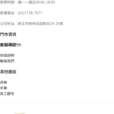
營業時間：週一～週五09:00-18:00
客服電話：(02)7728-7677
公司地址：新北市樹林區田尾街24-24號
門市資訊
客服專區
新北中和門市
保固說明
聯絡我們
其他連結
奇美
禾聯
員工園地