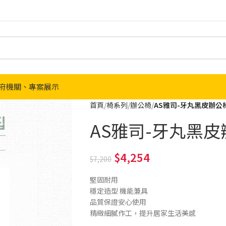
府機關、專案展示
首頁
椅系列
辦公椅
AS雅司-牙丸黑皮辦公椅-
AS雅司-牙丸黑皮辦公
4,254
7,200
堅固耐用
穩定造型 機能兼具
品質保證安心使用
精緻細膩作工，提升居家生活美感