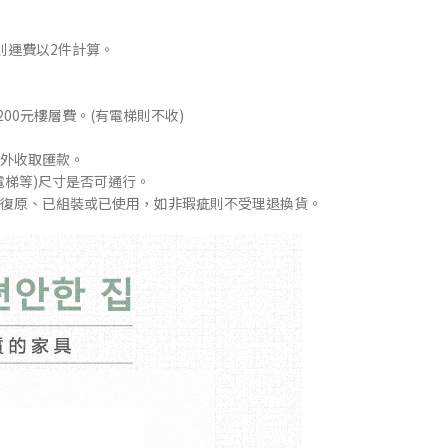
則運費以2件計算。
00元樓層費。(有電梯則不收)
外收取匯款。
電梯等)尺寸是否可通行。
復原、已組裝或已使用，如非瑕疵則不受理退換貨。