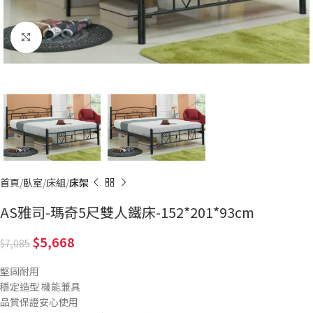
Click to enlarge
首頁
臥室
床組
床架
AS雅司-瑪奇5尺雙人鐵床-152*201*93cm
5,668
7,085
堅固耐用
穩定造型 機能兼具
品質保證安心使用