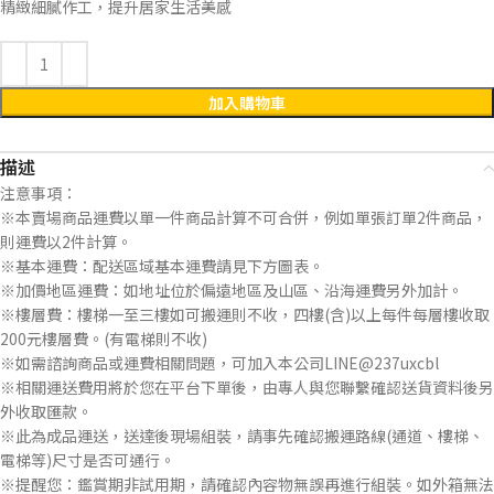
精緻細膩作工，提升居家生活美感
加入購物車
描述
注意事項：
※本賣場商品運費以單一件商品計算不可合併，例如單張訂單2件商品，
則運費以2件計算。
※基本運費：配送區域基本運費請見下方圖表。
※加價地區運費：如地址位於偏遠地區及山區、沿海運費另外加計。
※樓層費：樓梯一至三樓如可搬運則不收，四樓(含)以上每件每層樓收取
200元樓層費。(有電梯則不收)
※如需諮詢商品或運費相關問題，可加入本公司LINE@237uxcbl
※相關運送費用將於您在平台下單後，由專人與您聯繫確認送貨資料後另
外收取匯款。
※此為成品運送，送達後現場組裝，請事先確認搬運路線(通道、樓梯、
電梯等)尺寸是否可通行。
※提醒您：鑑賞期非試用期，請確認內容物無誤再進行組裝。如外箱無法