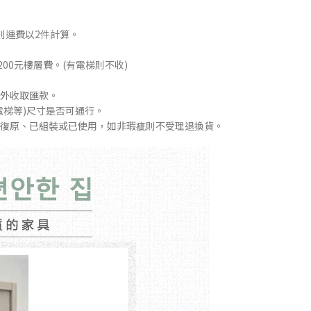
則運費以2件計算。
00元樓層費。(有電梯則不收)
外收取匯款。
電梯等)尺寸是否可通行。
復原、已組裝或已使用，如非瑕疵則不受理退換貨。