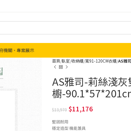
府機關、專案展示
首頁
臥室
收納櫃
寬91-120CM衣櫃
AS雅司
AS雅司-莉絲淺
櫥-90.1*57*201c
11,176
13,970
堅固耐用
穩定造型 機能兼具