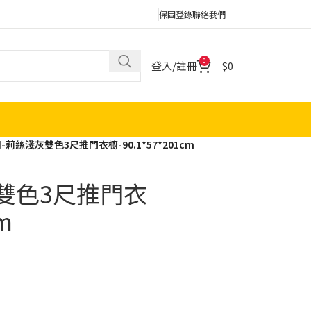
保固登錄
聯絡我們
0
登入/註冊
0
-莉絲淺灰雙色3尺推門衣櫥-90.1*57*201cm
灰雙色3尺推門衣
m