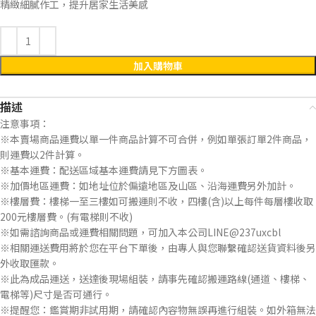
精緻細膩作工，提升居家生活美感
加入購物車
描述
注意事項：
※本賣場商品運費以單一件商品計算不可合併，例如單張訂單2件商品，
則運費以2件計算。
※基本運費：配送區域基本運費請見下方圖表。
※加價地區運費：如地址位於偏遠地區及山區、沿海運費另外加計。
※樓層費：樓梯一至三樓如可搬運則不收，四樓(含)以上每件每層樓收取
200元樓層費。(有電梯則不收)
※如需諮詢商品或運費相關問題，可加入本公司LINE@237uxcbl
※相關運送費用將於您在平台下單後，由專人與您聯繫確認送貨資料後另
外收取匯款。
※此為成品運送，送達後現場組裝，請事先確認搬運路線(通道、樓梯、
電梯等)尺寸是否可通行。
※提醒您：鑑賞期非試用期，請確認內容物無誤再進行組裝。如外箱無法