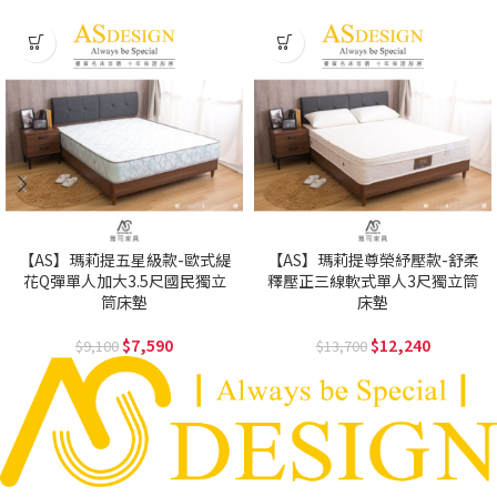
【AS】瑪莉提五星級款-歐式緹
【AS】瑪莉提尊榮紓壓款-舒柔
花Q彈單人加大3.5尺國民獨立
釋壓正三線軟式單人3尺獨立筒
筒床墊
床墊
7,590
12,240
9,100
13,700