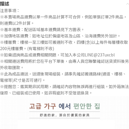
描述
注意事項：
※本賣場商品運費以單一件商品計算不可合併，例如單張訂單2件商品，
則運費以2件計算。
※基本運費：配送區域基本運費請見下方圖表。
※加價地區運費：如地址位於偏遠地區及山區、沿海運費另外加計。
※樓層費：樓梯一至三樓如可搬運則不收，四樓(含)以上每件每層樓收取
200元樓層費。(有電梯則不收)
※如需諮詢商品或運費相關問題，可加入本公司LINE@237uxcbl
※相關運送費用將於您在平台下單後，由專人與您聯繫確認送貨資料後另
外收取匯款。
※此為成品運送，送達後現場組裝，請事先確認搬運路線(通道、樓梯、
電梯等)尺寸是否可通行。
※提醒您：鑑賞期非試用期，請確認內容物無誤再進行組裝。如外箱無法
復原、已組裝或已使用，如非瑕疵則不受理退換貨。