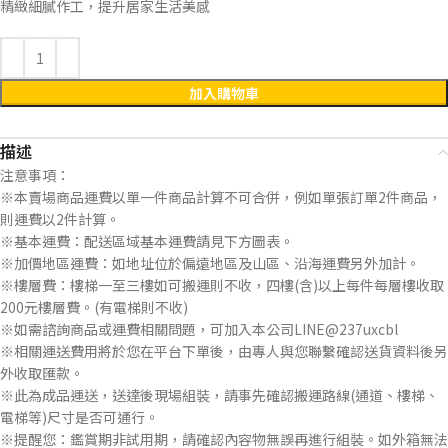
精緻細膩作工，提升居家生活美感
加入購物車
描述
注意事項：
※本賣場商品運費以單一件商品計算不可合併，例如單張訂單2件商品，
則運費以2件計算。
※基本運費：配送區域基本運費請見下方圖表。
※加價地區運費：如地址位於偏遠地區及山區、沿海運費另外加計。
※樓層費：樓梯一至三樓如可搬運則不收，四樓(含)以上每件每層樓收取
200元樓層費。(有電梯則不收)
※如需諮詢商品或運費相關問題，可加入本公司LINE@237uxcbl
※相關運送費用將於您在平台下單後，由專人與您聯繫確認送貨資料後另
外收取匯款。
※此為成品運送，送達後現場組裝，請事先確認搬運路線(通道、樓梯、
電梯等)尺寸是否可通行。
※提醒您：鑑賞期非試用期，請確認內容物無誤再進行組裝。如外箱無法