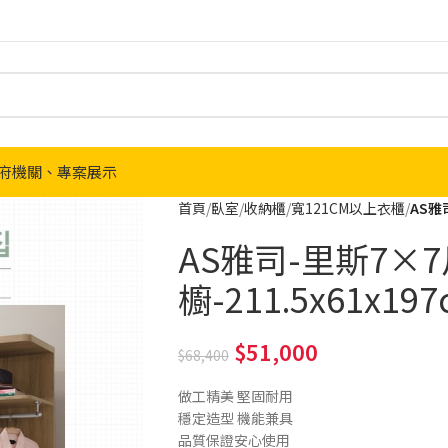
府機關、專案展示
首頁
臥室
收納櫃
寬121CM以上衣櫃
AS雅
AS雅司-里斯7×
櫥-211.5x61x19
51,000
68,400
做工精美 堅固耐用
穩定造型 機能兼具
品質保證安心使用