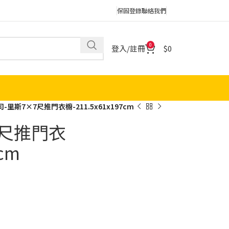
保固登錄
聯絡我們
0
登入/註冊
0
司-里斯7×7尺推門衣櫥-211.5x61x197cm
7尺推門衣
7cm