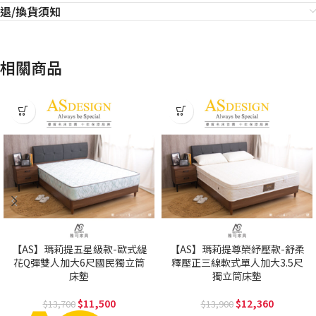
退/換貨須知
相關商品
【AS】瑪莉提五星級款-歐式緹
【AS】瑪莉提尊榮紓壓款-舒柔
花Q彈雙人加大6尺國民獨立筒
釋壓正三線軟式單人加大3.5尺
床墊
獨立筒床墊
11,500
12,360
13,700
13,900