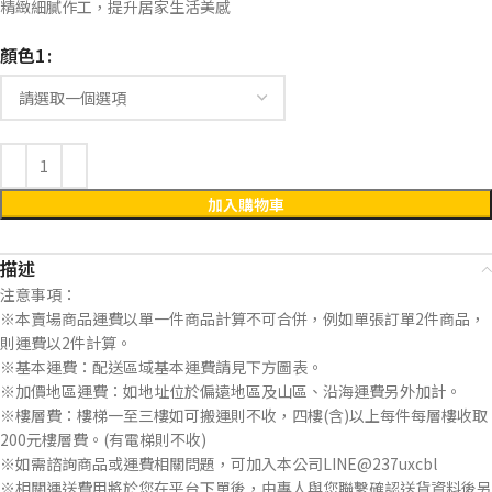
精緻細膩作工，提升居家生活美感
顏色1
加入購物車
描述
注意事項：
※本賣場商品運費以單一件商品計算不可合併，例如單張訂單2件商品，
則運費以2件計算。
※基本運費：配送區域基本運費請見下方圖表。
※加價地區運費：如地址位於偏遠地區及山區、沿海運費另外加計。
※樓層費：樓梯一至三樓如可搬運則不收，四樓(含)以上每件每層樓收取
200元樓層費。(有電梯則不收)
※如需諮詢商品或運費相關問題，可加入本公司LINE@237uxcbl
※相關運送費用將於您在平台下單後，由專人與您聯繫確認送貨資料後另