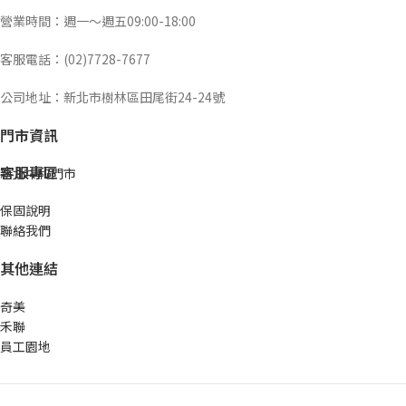
營業時間：週一～週五09:00-18:00
客服電話：(02)7728-7677
公司地址：新北市樹林區田尾街24-24號
門市資訊
客服專區
新北中和門市
保固說明
聯絡我們
其他連結
奇美
禾聯
員工園地