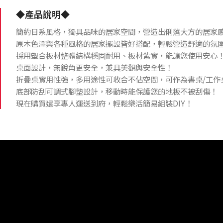
◆產品說明◆
簡約日系風格，獨具品味的居家空間，營造出俐落大方的居家
原木色澤與各種風格的居家擺設皆好搭配，輕鬆營造舒適的氛
採用塑合板材整體結構穩固耐用、板材紮實，能讓您使用安心
桌面設計，無銳角更安全，兼具美觀與安全性！
折疊桌實用性強，多用途性可收合不佔空間，可作為書桌/工作
底部防刮可調式腳墊設計，移動時能保護您的地板不被刮傷！
現在購買還享專人運送到府，輕鬆樂活簡易組裝DIY！