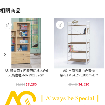
相關商品
AS-凱夫兩抽四層原切橡木色6
AS-吉恩五層白色置物
尺高書櫃-60x39x182cm
架-81×34.2×180cm-DIY
8,280
4,520
9,300
5,400