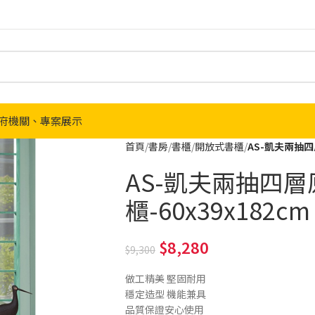
府機關、專案展示
首頁
書房
書櫃
開放式書櫃
AS-凱夫兩抽四
AS-凱夫兩抽四
櫃-60x39x182cm
8,280
9,300
做工精美 堅固耐用
穩定造型 機能兼具
品質保證安心使用