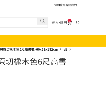
保固登錄
聯絡我們
0
登入/註冊
0
層原切橡木色6尺高書櫃-60x39x182cm
層原切橡木色6尺高書