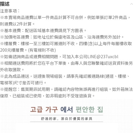
描述
注意事項：
※本賣場商品運費以單一件商品計算不可合併，例如單張訂單2件商品，
則運費以2件計算。
※基本運費：配送區域基本運費請見下方圖表。
※加價地區運費：如地址位於偏遠地區及山區、沿海運費另外加計。
※樓層費：樓梯一至三樓如可搬運則不收，四樓(含)以上每件每層樓收取
200元樓層費。(有電梯則不收)
※如需諮詢商品或運費相關問題，可加入本公司LINE@237uxcbl
※相關運送費用將於您在平台下單後，由專人與您聯繫確認送貨資料後另
外收取匯款。
※此為成品運送，送達後現場組裝，請事先確認搬運路線(通道、樓梯、
電梯等)尺寸是否可通行。
※提醒您：鑑賞期非試用期，請確認內容物無誤再進行組裝。如外箱無法
復原、已組裝或已使用，如非瑕疵則不受理退換貨。