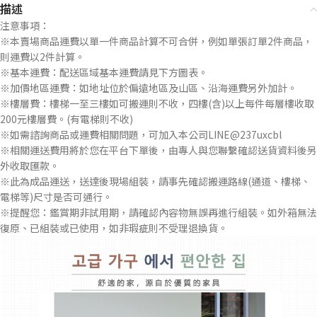
描述
注意事項：
※本賣場商品運費以單一件商品計算不可合併，例如單張訂單2件商品，
則運費以2件計算。
※基本運費：配送區域基本運費請見下方圖表。
※加價地區運費：如地址位於偏遠地區及山區、沿海運費另外加計。
※樓層費：樓梯一至三樓如可搬運則不收，四樓(含)以上每件每層樓收取
200元樓層費。(有電梯則不收)
※如需諮詢商品或運費相關問題，可加入本公司LINE@237uxcbl
※相關運送費用將於您在平台下單後，由專人與您聯繫確認送貨資料後另
外收取匯款。
※此為成品運送，送達後現場組裝，請事先確認搬運路線(通道、樓梯、
電梯等)尺寸是否可通行。
※提醒您：鑑賞期非試用期，請確認內容物無誤再進行組裝。如外箱無法
復原、已組裝或已使用，如非瑕疵則不受理退換貨。