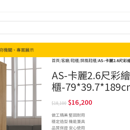
府機關、專案展示
首頁
客廳
鞋櫃
屏風鞋櫃
AS-卡麗2.6尺彩繪
AS-卡麗2.6尺
櫃-79*39.7*189c
16,200
18,100
做工精美 堅固耐用
穩定造型 機能兼具
品質保證 安心使用