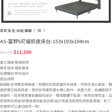
Click to enlarge
首頁
臥室
床組
床架
AS-富野5尺貓抓皮床台-153x193x104cm
11,200
15,100
做工精美 堅固耐用
穩定造型 機能兼具
低調簡約 時尚設計
產品說明:
點綴臥室視覺空間美感，耐磨耐刮質感貓抓布紋皮，特殊防潑水處理，觸
感舒適又極具質感！骨架採用優質實木精心製作，承重力高，結構穩固不
易變形！超安穩厚實金屬腳柱設計，穩固整體不亂動，耐用支撐性佳！品
質絕對有保證!舒適度達到最高效果!設計質感及耐用性絕對是首選。有了
他絕對可以讓您煥然一新!
主圖色號為6713灰色，可客製化各種顏色，下單時請備註色號！床台客