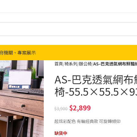
府機關、專案展示
首頁
椅系列
辦公椅
AS-巴克透氣網布鮮豔綠多
AS-巴克透氣網
椅-55.5×55.5×9
2,899
3,900
超炫彩配色 有輪經典款 可旋轉傾仰
缺貨中