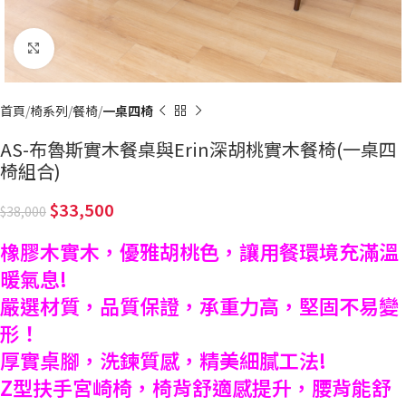
Click to enlarge
首頁
椅系列
餐椅
一桌四椅
AS-布魯斯實木餐桌與Erin深胡桃實木餐椅(一桌四
椅組合)
33,500
38,000
橡膠木實木，優雅胡桃色，讓用餐環境充滿溫
暖氣息!
嚴選材質，品質保證，承重力高，堅固不易變
形！
厚實桌腳，洗鍊質感，精美細膩工法!
Z型扶手宮崎椅，椅背舒適感提升，腰背能舒