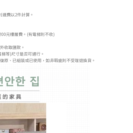
則運費以2件計算。
00元樓層費。(有電梯則不收)
外收取匯款。
電梯等)尺寸是否可通行。
復原、已組裝或已使用，如非瑕疵則不受理退換貨。