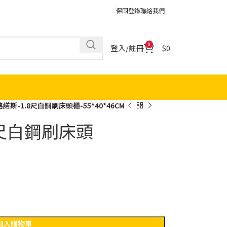
保固登錄
聯絡我們
0
登入/註冊
0
格諾斯-1.8尺白鋼刷床頭櫃-55*40*46CM
8尺白鋼刷床頭
加入購物車