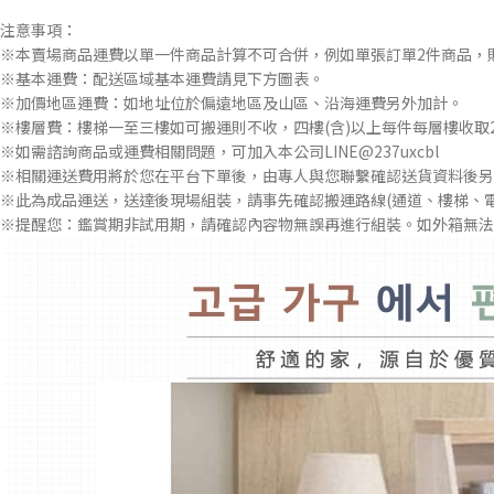
注意事項：
※本賣場商品運費以單一件商品計算不可合併，例如單張訂單2件商品，
※基本運費：配送區域基本運費請見下方圖表。
※加價地區運費：如地址位於偏遠地區及山區、沿海運費另外加計。
※樓層費：樓梯一至三樓如可搬運則不收，四樓(含)以上每件每層樓收取2
※如需諮詢商品或運費相關問題，可加入本公司LINE@237uxcbl
※相關運送費用將於您在平台下單後，由專人與您聯繫確認送貨資料後另
※此為成品運送，送達後現場組裝，請事先確認搬運路線(通道、樓梯、
※提醒您：鑑賞期非試用期，請確認內容物無誤再進行組裝。如外箱無法