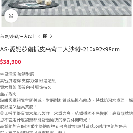
Click to enlarge
首頁
沙發
三人以上
AS-愛妮莎貓抓皮高背三人沙發-210x92x98cm
38,900
容易清潔 強韌耐磨
高密度泡棉 支撐力強 舒適透氣
實木骨架 優質內材 彈性持久
產品說明:
點綴客廳視覺空間美感，耐磨耐刮質感貓抓布紋皮，特殊防潑水處理，觸
感舒適又極具質感！
骨架採用優質實木精心製作，承重力高，結構穩固不易變形！高背頭枕讓
您不管用什麼姿勢都能舒適愉快的享受休閒時光！
品質絕對有保證!乘坐舒適度達到最高效果!設計質感及耐用性絕對是首
選。有了他絕對可以讓您煥然一新！