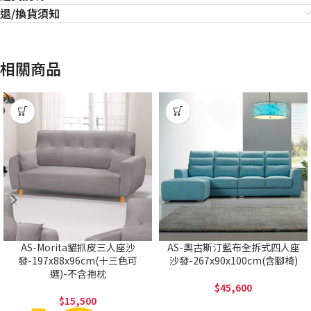
退/換貨須知
相關商品
AS-Morita貓抓皮三人座沙
AS-奧古斯汀藍布全拆式四人座
發-197x88x96cm(十三色可
沙發-267x90x100cm(含腳椅)
選)-不含抱枕
45,600
15,500