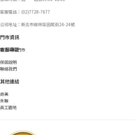
客服電話：(02)7728-7677
公司地址：新北市樹林區田尾街24-24號
門市資訊
客服專區
新北中和門市
保固說明
聯絡我們
其他連結
奇美
禾聯
員工園地