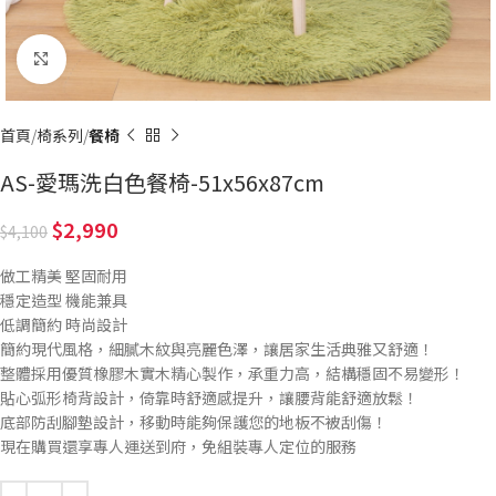
Click to enlarge
首頁
椅系列
餐椅
AS-愛瑪洗白色餐椅-51x56x87cm
2,990
4,100
做工精美 堅固耐用
穩定造型 機能兼具
低調簡約 時尚設計
簡約現代風格，細膩木紋與亮麗色澤，讓居家生活典雅又舒適！
整體採用優質橡膠木實木精心製作，承重力高，結構穩固不易變形！
貼心弧形椅背設計，倚靠時舒適感提升，讓腰背能舒適放鬆！
底部防刮腳墊設計，移動時能夠保護您的地板不被刮傷！
現在購買還享專人運送到府，免組裝專人定位的服務