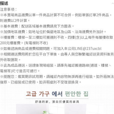
描述
注意事項：
※本賣場商品運費以單一件商品計算不可合併，例如單張訂單2件商品，
則運費以2件計算。
※基本運費：配送區域基本運費請見下方圖表。
※加價地區運費：如地址位於偏遠地區及山區、沿海運費另外加計。
※樓層費：樓梯一至三樓如可搬運則不收，四樓(含)以上每件每層樓收取
200元樓層費。(有電梯則不收)
※如需諮詢商品或運費相關問題，可加入本公司LINE@237uxcbl
※相關運送費用將於您在平台下單後，由專人與您聯繫確認送貨資料後另
外收取匯款。
※此為成品運送，送達後現場組裝，請事先確認搬運路線(通道、樓梯、
電梯等)尺寸是否可通行。
※提醒您：鑑賞期非試用期，請確認內容物無誤再進行組裝。如外箱無法
復原、已組裝或已使用，如非瑕疵則不受理退換貨。