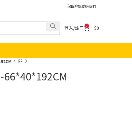
保固登錄
聯絡我們
0
登入/註冊
0
192CM
66*40*192CM