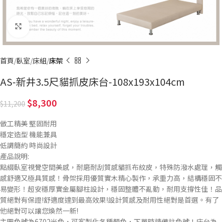
Click to enlarge
首頁
臥室
床組
床架
AS-新井3.5尺貓抓皮床台-108x193x104cm
8,300
11,200
做工精美 堅固耐用
穩定造型 機能兼具
低調簡約 時尚設計
產品說明:
點綴臥室視覺空間美感，耐磨耐刮質感貓抓布紋皮，特殊防潑水處理，觸
感舒適又極具質感！骨架採用優質實木精心製作，承重力高，結構穩固不
易變形！超安穩厚實金屬腳柱設計，穩固整體不亂動，耐用支撐性佳！品
質絕對有保證!舒適度達到最高效果!設計質感及耐用性絕對是首選。有了
他絕對可以讓您煥然一新!
主圖色號為6702米色，可客製化各種顏色，下單時請備註色號！床台為