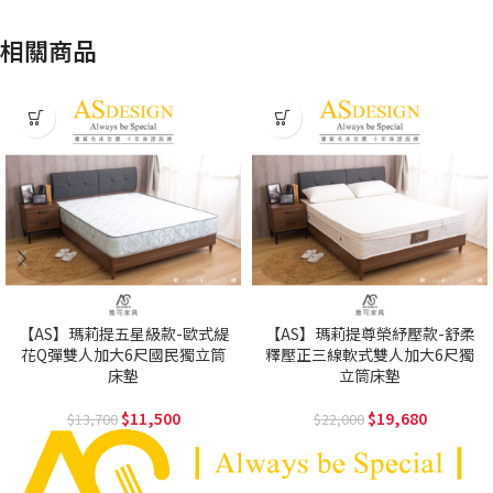
相關商品
【AS】瑪莉提五星級款-歐式緹
【AS】瑪莉提尊榮紓壓款-舒柔
花Q彈雙人加大6尺國民獨立筒
釋壓正三線軟式雙人加大6尺獨
床墊
立筒床墊
11,500
19,680
13,700
22,000