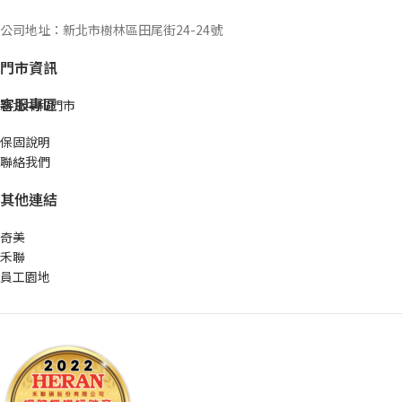
公司地址：新北市樹林區田尾街24-24號
門市資訊
客服專區
新北中和門市
保固說明
聯絡我們
其他連結
奇美
禾聯
員工園地