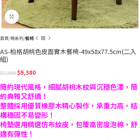
Click to enlarge
首頁
椅系列
餐椅
AS-柏格胡桃色皮面實木餐椅-49x58x77.5cm(二入
組)
9,380
12,600
簡約現代風格，細膩胡桃木紋與沉穩色澤，簡
約典雅又舒適！
整體採用優質橡膠木精心製作，承重力高，結
構穩固不易變形！
椅墊選用精選仿布紋皮，包覆高密度泡棉，舒
適有彈性！