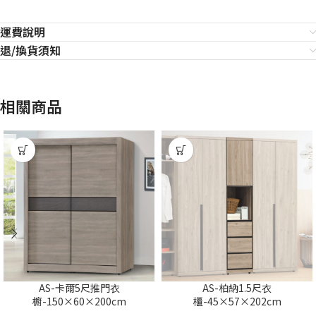
運費說明
退/換貨須知
相關商品
AS-卡爾5尺推門衣
AS-柏納1.5尺衣
櫥-150×60×200cm
櫃-45×57×202cm