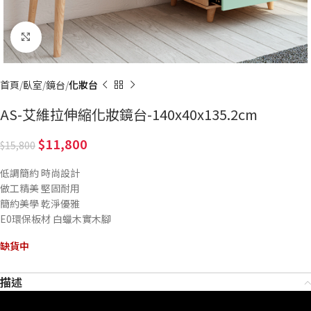
Click to enlarge
首頁
臥室
鏡台
化妝台
AS-艾維拉伸縮化妝鏡台-140x40x135.2cm
11,800
15,800
低調簡約 時尚設計
做工精美 堅固耐用
簡約美學 乾淨優雅
E0環保板材 白蠟木實木腳
缺貨中
描述