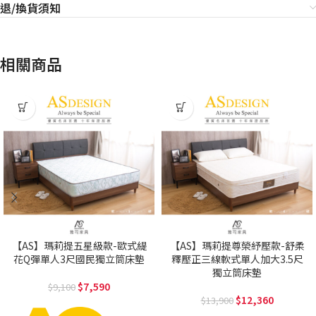
退/換貨須知
相關商品
【AS】瑪莉提五星級款-歐式緹
【AS】瑪莉提尊榮紓壓款-舒柔
花Q彈單人3尺國民獨立筒床墊
釋壓正三線軟式單人加大3.5尺
獨立筒床墊
7,590
9,100
12,360
13,900