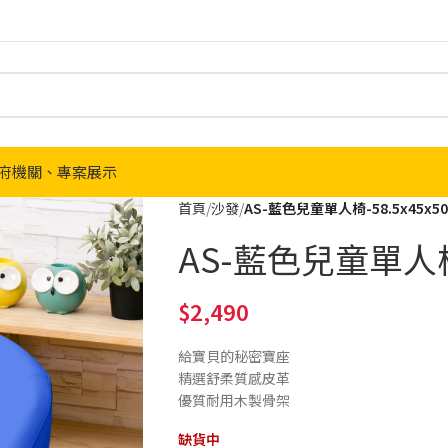
府機關、專案展示
首頁
沙發
AS-藍色兒童單人椅-58.5x45x5
AS-藍色兒童單人椅-
2,490
給寶貝的秘密寶座
精選舒柔質感皮革
優質耐用木製骨架
缺貨中