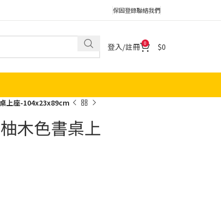
保固登錄
聯絡我們
0
登入/註冊
0
上座-104x23x89cm
四抽柚木色書桌上