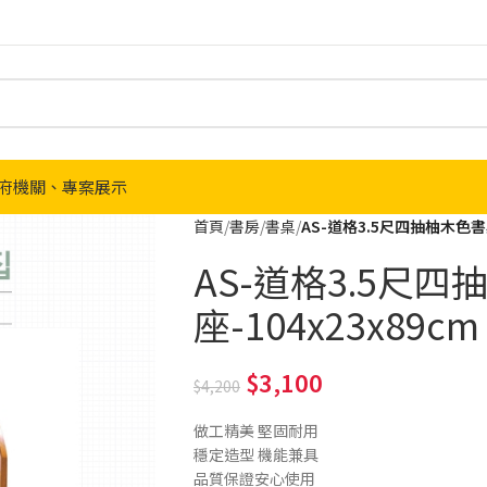
府機關、專案展示
首頁
書房
書桌
AS-道格3.5尺四抽柚木色書桌
AS-道格3.5尺
座-104x23x89cm
3,100
4,200
做工精美 堅固耐用
穩定造型 機能兼具
品質保證安心使用