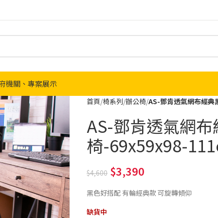
府機關、專案展示
首頁
椅系列
辦公椅
AS-鄧肯透氣網布經典黑多
AS-鄧肯透氣網
椅-69x59x98-11
3,390
4,600
黑色好搭配 有輪經典款 可旋轉傾仰
缺貨中