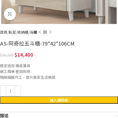
Click to enlarge
首頁
臥室
收納櫃
斗櫃
AS-阿奇拉五斗櫃-79*42*106CM
14,400
16,100
穩定造型 機能兼具
做工精美 堅固耐用
精緻細膩作工，提升居家生活美感
加入購物車
描述