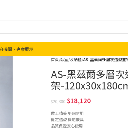
府機關、專案展示
首頁
臥室
收納櫃
AS-黑茲爾多層次造型置物架
AS-黑茲爾多層
架-120x30x180c
18,120
20,300
做工精美 堅固耐用
穩定造型 機能兼具
品質保證安心使用