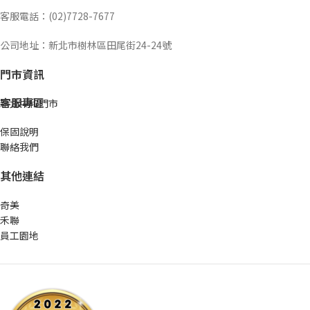
客服電話：(02)7728-7677
公司地址：新北市樹林區田尾街24-24號
門市資訊
客服專區
新北中和門市
保固說明
聯絡我們
其他連結
奇美
禾聯
員工園地