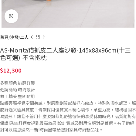
Click to enlarge
首頁
沙發
二人
AS-Morita貓抓皮二人座沙發-145x88x96cm(十三
色可選)-不含抱枕
12,300
多種顏色 挑選訂製
低調簡約 時尚設計
做工精美 堅固耐用
點綴客廳視覺空間美感，耐磨耐刮質感貓抓布紋皮，特殊防潑水處理，觸
感舒適又極具質感！骨架採用優質實木精心製作，承重力高，結構穩固不
易變形！讓您不管用什麼姿勢都能舒適愉快的享受休閒時光！品質絕對有
保證!乘坐舒適度達到最高效果!設計質感及耐用性絕對是首選。有了他絕
對可以讓您煥然一新!時尚屋帶給您對家具時尚新品味。